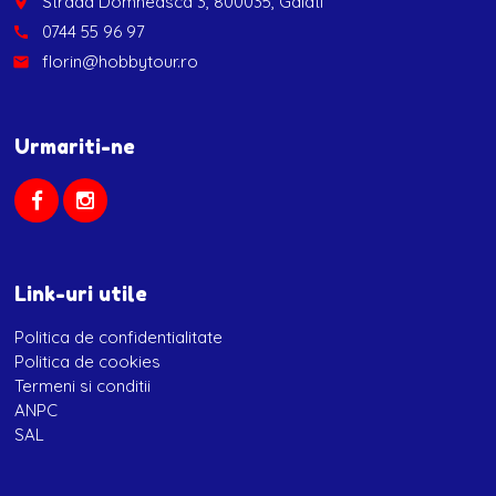
Strada Domneasca 3, 800035, Galati
place
0744 55 96 97
call
florin@hobbytour.ro
email
Urmariti-ne
Link-uri utile
Politica de confidentialitate
Politica de cookies
Termeni si conditii
ANPC
SAL