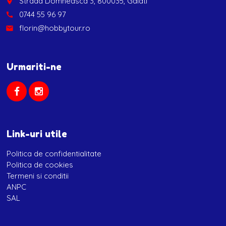
Strada Domneasca 3, 800035, Galati
place
0744 55 96 97
call
florin@hobbytour.ro
email
Urmariti-ne
Link-uri utile
Politica de confidentialitate
Politica de cookies
Termeni si conditii
ANPC
SAL