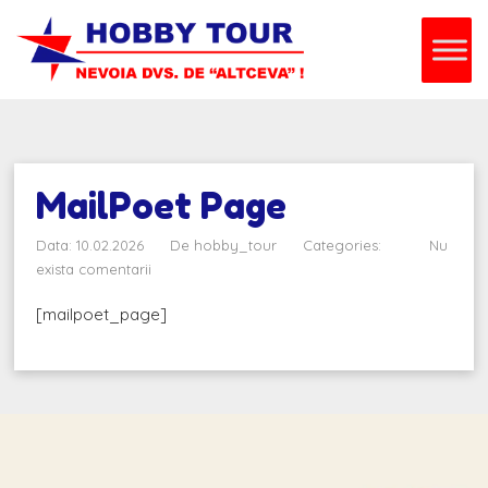
MailPoet Page
Data: 10.02.2026
De
hobby_tour
Categories:
Nu
exista comentarii
[mailpoet_page]