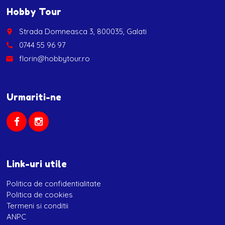
Hobby Tour
Strada Domneasca 3, 800035, Galati
place
0744 55 96 97
call
florin@hobbytour.ro
email
Urmariti-ne
Link-uri utile
Politica de confidentialitate
Politica de cookies
Termeni si conditii
ANPC